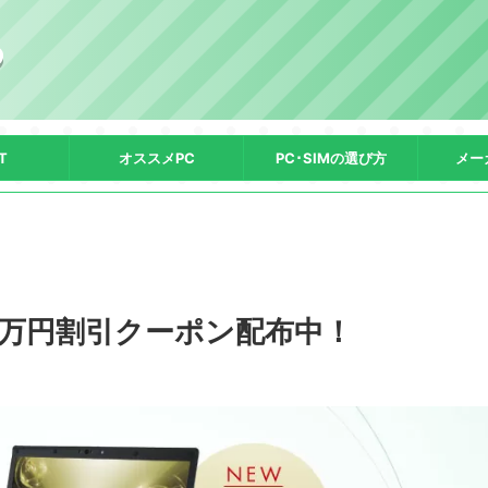
T
オススメPC
PC･SIMの選び方
メー
te 1万円割引クーポン配布中！