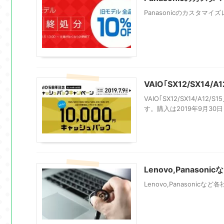
Panasonicのカスタマ
VAIO｢SX12/SX1
VAIO｢SX12/SX14/
す。購入は2019年9月30
Lenovo,Panas
Lenovo,Panason