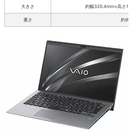
大きさ
約幅320.4mm×高さ15.
重さ
約999