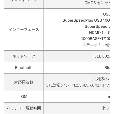
CMOS センサ
USB 
SuperSpeedPlus USB 10G
SuperSpeed USB
インターフェース
HDMI×1、ミニ
1000BASE-T/100
ステレオミニ端子(
ネットワーク
IEEE 802.1
Bluetooth
Bluet
3G対応(バンド 1
対応周波数
LTE対応(バンド1,2,3,4,5,7,8,12,13,17,18,
SIM
mi
バッテリー駆動時間
約8.0 