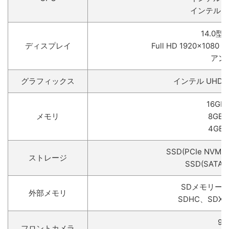
インテル Cor
14.0型ワ
ディスプレイ
Full HD 1920×1080 /
アン
グラフィックス
インテル UHD 
16GB
メモリ
8GB(
4GB(
SSD(PCIe NVMe)
ストレージ
SSD(SATA) 
SDメモリーカ
外部メモリ
SDHC、SDX
9
フロントカメラ