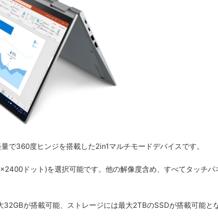
g～。薄型軽量で360度ヒンジを搭載した2in1マルチモードデバイスです。
840x2400ドット)を選択可能です。他の解像度含め、すべてタッチ
リは最大32GBが搭載可能、ストレージには最大2TBのSSDが搭載可能と