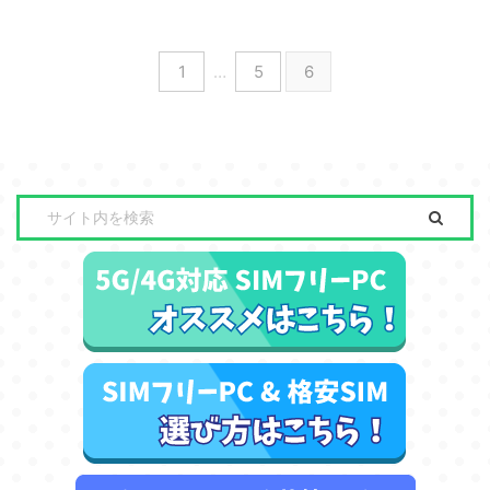
1
…
5
6